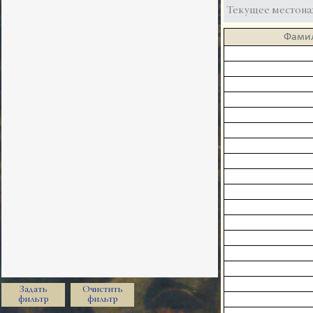
Текущее местона
Фами
Задать
Очистить
фильтр
фильтр