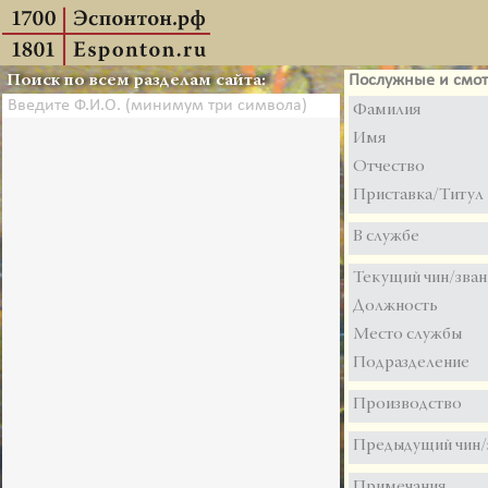
Поиск по всем разделам сайта:
Послужные и смот
Фамилия
Имя
Отчество
Приставка/Титул
В службе
Текущий чин/зван
Должность
Место службы
Подразделение
Производство
Предыдущий чин/
Примечания