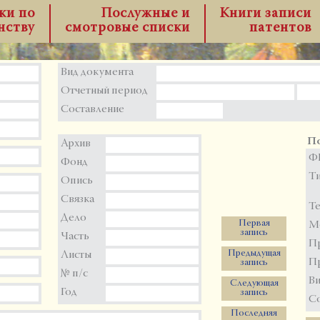
ки по
Послужные и
Книги записи
нству
смотровые списки
патентов
Вид документа
Отчетный период
Составление
По
Архив
Ф
Фонд
Т
Опись
Связка
Те
Дело
Первая
М
запись
Часть
П
Предыдущая
Листы
Пр
запись
№ п/с
Ви
Следующая
Год
запись
С
Последняя