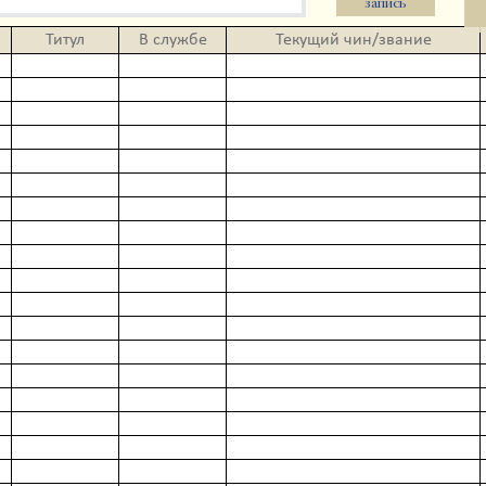
запись
Титул
В службе
Текущий чин/звание