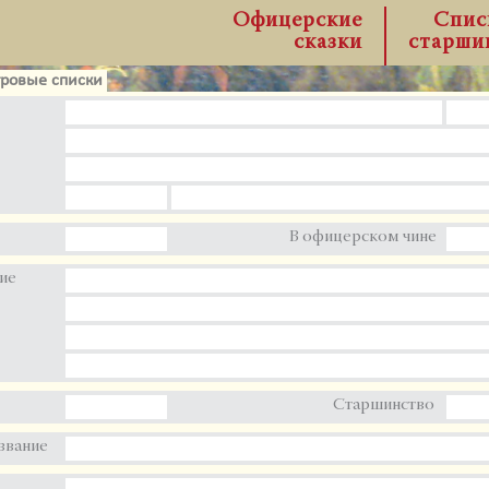
Офицерские
Спис
сказки
старши
ровые списки
В офицерском чине
ие
Старшинство
звание