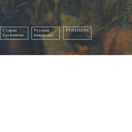
Старая
Русская
РУНИВЕРС
Басманная
панорама