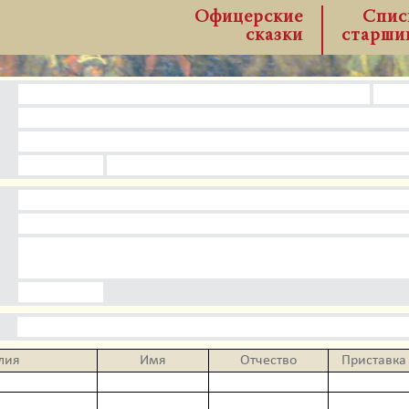
Офицерские
Спис
сказки
старши
лия
Имя
Отчество
Приставка