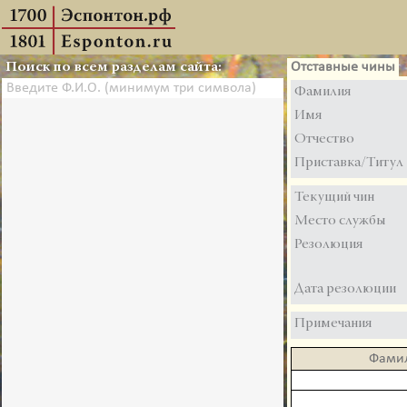
Поиск по всем разделам сайта:
Отставные чины
Фамилия
Имя
Отчество
Приставка/Титул
Текущий чин
Место службы
Резолюция
Дата резолюции
Примечания
Фами