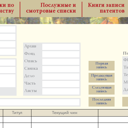
ки по
Послужные и
Книги записи
нству
смотровые списки
патентов
Архив
По
Фонд
Ф
Опись
Первая
Т
запись
Связка
Те
Дело
Предыдущая
запись
М
Часть
Следующая
Да
Листы
запись
Последняя
запись
Титул
Текущий чин